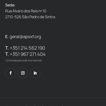
Sede:
Rua Álvaro dos Reis nº 10
2710-526 São Pedro de Sintra
E.
geral@apsxf.org
T.
+351 214 562 190
T.
+351 967 271 404
*(Chamada para rede fixa nacional)