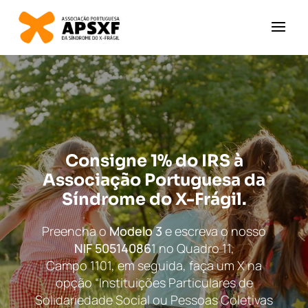
Consigne 1% do IRS à
Associação Portuguesa da
Síndrome do X-Frágil.
Preencha o
Modelo 3
e escreva o nosso
NIF 50514086
1 no Quadro 11,
Campo 1101, em seguida, faça um X na
opção “Instituições Particulares de
Solidariedade Social ou Pessoas Coletivas